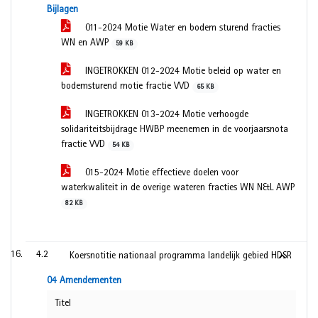
Bijlagen
011-2024 Motie Water en bodem sturend fracties
WN en AWP
59 KB
INGETROKKEN 012-2024 Motie beleid op water en
bodemsturend motie fractie VVD
65 KB
INGETROKKEN 013-2024 Motie verhoogde
solidariteitsbijdrage HWBP meenemen in de voorjaarsnota
fractie VVD
54 KB
015-2024 Motie effectieve doelen voor
waterkwaliteit in de overige wateren fracties WN N&L AWP
82 KB
4.2
Koersnotitie nationaal programma landelijk gebied HDSR
04 Amendementen
Titel