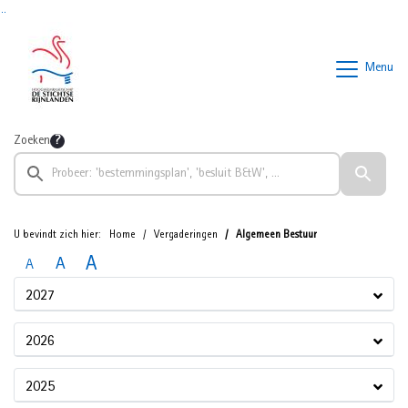
Ga naar de inhoud van deze pagina
Ga naar het zoeken
Ga naar het menu
Menu
Zoeken
U bevindt zich hier:
Home
Vergaderingen
Algemeen Bestuur
A
A
A
2027
2026
2025