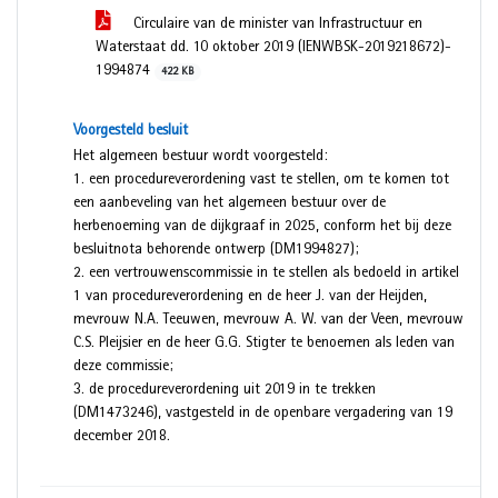
Circulaire van de minister van Infrastructuur en
Waterstaat dd. 10 oktober 2019 (IENWBSK-2019218672)-
1994874
422 KB
Voorgesteld besluit
Het algemeen bestuur wordt voorgesteld:
1. een procedureverordening vast te stellen, om te komen tot
een aanbeveling van het algemeen bestuur over de
herbenoeming van de dijkgraaf in 2025, conform het bij deze
besluitnota behorende ontwerp (DM1994827);
2. een vertrouwenscommissie in te stellen als bedoeld in artikel
1 van procedureverordening en de heer J. van der Heijden,
mevrouw N.A. Teeuwen, mevrouw A. W. van der Veen, mevrouw
C.S. Pleijsier en de heer G.G. Stigter te benoemen als leden van
deze commissie;
3. de procedureverordening uit 2019 in te trekken
(DM1473246), vastgesteld in de openbare vergadering van 19
december 2018.