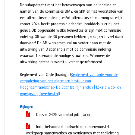
De subopdracht mbt het heroverwegen van de indeling en
namen van de commissies BMZ en SKK en het voorstellen van
een alternatieve indeling en/of alternatieve benaming uiterlijk
zomer 2024 heeft progressie geboekt. Inmiddels is er bij het
gehele DB opgehaald welke behoeftes er zijn mbt commissie
indeling. 35 van de 39 personen hebben gereageerd, veel dank
daarvoor! De AB werkgroep zal nu verder gaan met de
uitwerking van 3 scenario's mbt de commissie indeling
waarvan 1 scenario de huidige situatie is. Wanneer de
uitwerking gereed is wordt u verder geïnformeerd.
Reglement van Orde (huidig): l
Reglement van orde voor de
vergadering van het algemeen bestuur van
Hoogheemraadschap De Stichtse Rijnlanden | Lokale wet- en
regelgeving (overheid.nl)
Bijlagen
Dossier 2429 voorblad.pdf
23 KB
Initiatiefvoorstel opdrachten kansenvoorstel-
werkgroep samenwerken en vernieuwen met toelichting