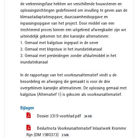
de verkenningsfase hebben we verschillende bouwstenen en
oplossingsrichtingen gedefinieerd om invulling te geven aan de
klimaatadaptatieopgave, duurzaamheidsopgave en
inpassingsopgave van het project. Door middel van een
trechterend proces binnen een uitgebreid afweegkader zijn we
uiteindelijk gekomen tot drie kansrijke alternatieven:
1. Gemaal met balgstuw ingepast in de oever
2. Gemaal met klepstuw in het inundatiekanaal
3. Gemaal met persleidingen zonder afsluitmiddel in het
inundatiekanaal
In de rapportage van het voorkeursalternatief vindt u de
beoordeling en afweging die gemaakt is voor de drie
overgebleven kansrijke alternatieven. De oplossing gemaal met
balgstuw (Alternatief 1) is gekozen als voorkeursalternatief.
Bijlagen
Dossier 2319 voorblad.pdf
24 KB
Besluitnota Voorkeursalternatief Inlaatwerk Kromme
Rijn (DM 1980373)
2 MB