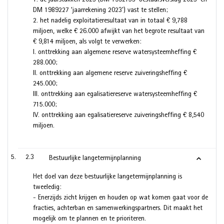
1. de jaarstukken 2023 (DM 1992153 ‘bestuursverslag 2023’ en
DM 1989227 ‘jaarrekening 2023’) vast te stellen;
2. het nadelig exploitatieresultaat van in totaal € 9,788
miljoen, welke € 26.000 afwijkt van het begrote resultaat van
€ 9,814 miljoen, als volgt te verwerken:
I. onttrekking aan algemene reserve watersysteemheffing €
288.000;
II. onttrekking aan algemene reserve zuiveringsheffing €
245.000;
III. onttrekking aan egalisatiereserve watersysteemheffing €
715.000;
IV. onttrekking aan egalisatiereserve zuiveringsheffing € 8,540
miljoen.
2.3
Bestuurlijke langetermijnplanning
Het doel van deze bestuurlijke langetermijnplanning is
tweeledig:
- Enerzijds zicht krijgen en houden op wat komen gaat voor de
fracties, achterban en samenwerkingspartners. Dit maakt het
mogelijk om te plannen en te prioriteren.