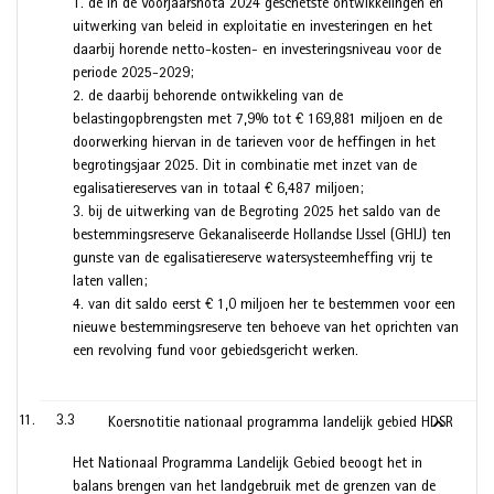
1. de in de Voorjaarsnota 2024 geschetste ontwikkelingen en
uitwerking van beleid in exploitatie en investeringen en het
daarbij horende netto-kosten- en investeringsniveau voor de
periode 2025-2029;
2. de daarbij behorende ontwikkeling van de
belastingopbrengsten met 7,9% tot € 169,881 miljoen en de
doorwerking hiervan in de tarieven voor de heffingen in het
begrotingsjaar 2025. Dit in combinatie met inzet van de
egalisatiereserves van in totaal € 6,487 miljoen;
3. bij de uitwerking van de Begroting 2025 het saldo van de
bestemmingsreserve Gekanaliseerde Hollandse IJssel (GHIJ) ten
gunste van de egalisatiereserve watersysteemheffing vrij te
laten vallen;
4. van dit saldo eerst € 1,0 miljoen her te bestemmen voor een
nieuwe bestemmingsreserve ten behoeve van het oprichten van
een revolving fund voor gebiedsgericht werken.
3.3
Koersnotitie nationaal programma landelijk gebied HDSR
Het Nationaal Programma Landelijk Gebied beoogt het in
balans brengen van het landgebruik met de grenzen van de