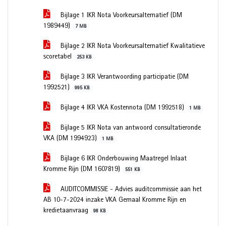
Bijlage 1 IKR Nota Voorkeursalternatief (DM
1989449)
7 MB
Bijlage 2 IKR Nota Voorkeursalternatief Kwalitatieve
scoretabel
253 KB
Bijlage 3 IKR Verantwoording participatie (DM
1992521)
995 KB
Bijlage 4 IKR VKA Kostennota (DM 1992518)
1 MB
Bijlage 5 IKR Nota van antwoord consultatieronde
VKA (DM 1994923)
1 MB
Bijlage 6 IKR Onderbouwing Maatregel Inlaat
Kromme Rijn (DM 1607819)
551 KB
AUDITCOMMISSIE - Advies auditcommissie aan het
AB 10-7-2024 inzake VKA Gemaal Kromme Rijn en
kredietaanvraag
98 KB