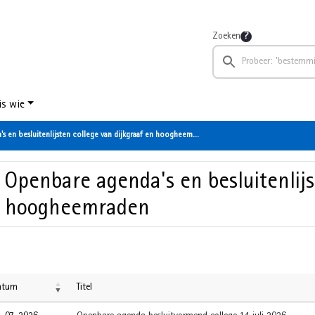
Zoeken
is wie
 en besluitenlijsten college van dijkgraaf en hoogheemraden
 Openbare agenda's en besluitenlijs
 hoogheemraden
atum
Titel