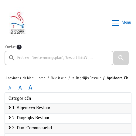
Ga naar de inhoud van deze pagina
Ga naar het zoeken
Ga naar het menu
Menu
Zoeken
U bevindt zich hier:
Home
Wie is wie
2. Dagelijks Bestuur
Apeldoorn, Cis
A
A
A
Categorieën
1. Algemeen Bestuur
2. Dagelijks Bestuur
3. Duo-Commissielid